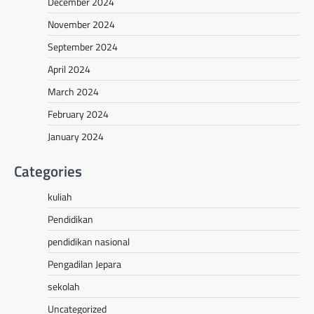
December 2024
November 2024
September 2024
April 2024
March 2024
February 2024
January 2024
Categories
kuliah
Pendidikan
pendidikan nasional
Pengadilan Jepara
sekolah
Uncategorized