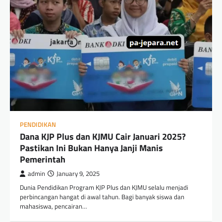
PENDIDIKAN
Dana KJP Plus dan KJMU Cair Januari 2025?
Pastikan Ini Bukan Hanya Janji Manis
Pemerintah
admin
January 9, 2025
Dunia Pendidikan Program KJP Plus dan KJMU selalu menjadi
perbincangan hangat di awal tahun. Bagi banyak siswa dan
mahasiswa, pencairan…