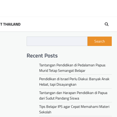
T THAILAND
Search
Recent Posts
Tantangan Pendidikan di Pedalaman Papua:
Murid Tetap Semangat Belajar
Pendidikan di Israel Perlu Diakui: Banyak Anak
Hebat, tapi Disayangkan
Tantangan dan Harapan Pendidikan di Papua
dari Sudut Pandang Siswa
Tips Belajar IPS agar Cepat Memahami Materi
Sekolah