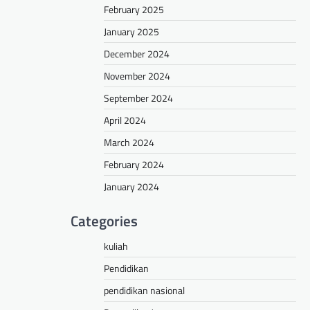
February 2025
January 2025
December 2024
November 2024
September 2024
April 2024
March 2024
February 2024
January 2024
Categories
kuliah
Pendidikan
pendidikan nasional