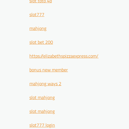
slot toto 4d
slot777
mahjong
slot bet 200
https://elizabethspizzaexpress.com/
bonus new member
mahjong ways 2
slot mahjong
slot mahjong
slot777 login