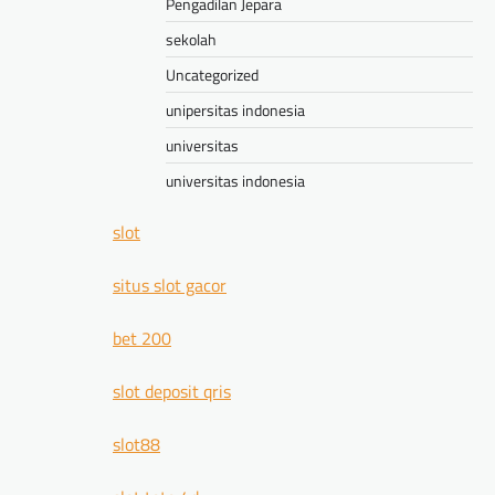
Pengadilan Jepara
sekolah
Uncategorized
unipersitas indonesia
universitas
universitas indonesia
slot
situs slot gacor
bet 200
slot deposit qris
slot88