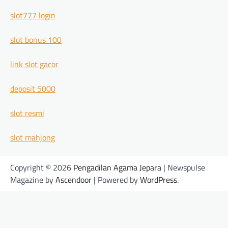
slot777 login
slot bonus 100
link slot gacor
deposit 5000
slot resmi
slot mahjong
Copyright © 2026
Pengadilan Agama Jepara
| Newspulse
Magazine by
Ascendoor
| Powered by
WordPress
.