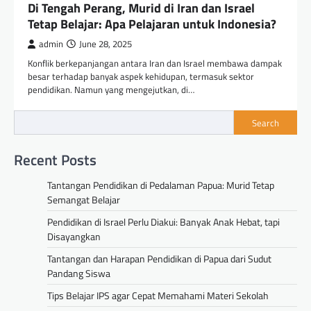
Di Tengah Perang, Murid di Iran dan Israel
Tetap Belajar: Apa Pelajaran untuk Indonesia?
admin
June 28, 2025
Konflik berkepanjangan antara Iran dan Israel membawa dampak
besar terhadap banyak aspek kehidupan, termasuk sektor
pendidikan. Namun yang mengejutkan, di…
Search
Recent Posts
Tantangan Pendidikan di Pedalaman Papua: Murid Tetap
Semangat Belajar
Pendidikan di Israel Perlu Diakui: Banyak Anak Hebat, tapi
Disayangkan
Tantangan dan Harapan Pendidikan di Papua dari Sudut
Pandang Siswa
Tips Belajar IPS agar Cepat Memahami Materi Sekolah