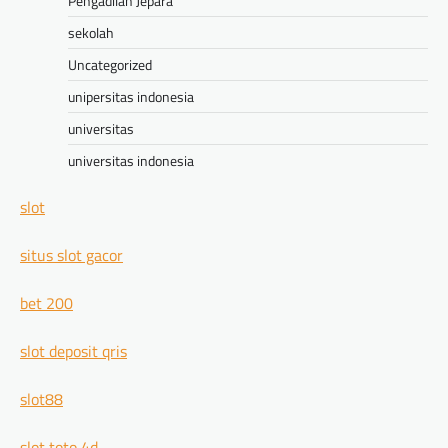
Pengadilan Jepara
sekolah
Uncategorized
unipersitas indonesia
universitas
universitas indonesia
slot
situs slot gacor
bet 200
slot deposit qris
slot88
slot toto 4d