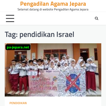
Pengadilan Agama Jepara
Skip
to
Selamat datang di website Pengadilan Agama Jepara
content
Tag:
pendidikan Israel
PENDIDIKAN