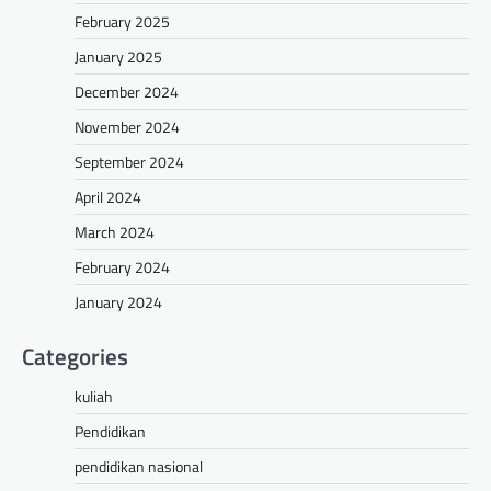
February 2025
January 2025
December 2024
November 2024
September 2024
April 2024
March 2024
February 2024
January 2024
Categories
kuliah
Pendidikan
pendidikan nasional