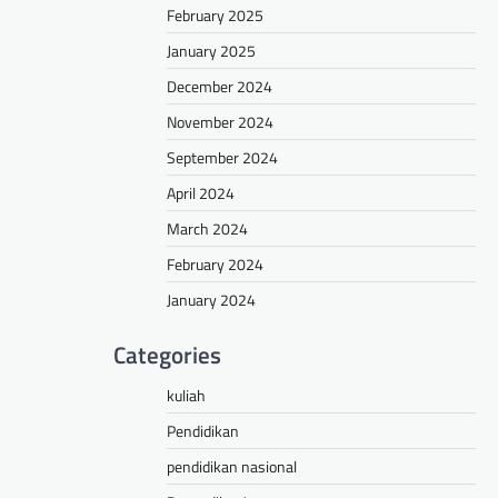
February 2025
January 2025
December 2024
November 2024
September 2024
April 2024
March 2024
February 2024
January 2024
Categories
kuliah
Pendidikan
pendidikan nasional