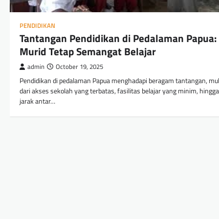
PENDIDIKAN
Tantangan Pendidikan di Pedalaman Papua:
Murid Tetap Semangat Belajar
admin
October 19, 2025
Pendidikan di pedalaman Papua menghadapi beragam tantangan, mul
dari akses sekolah yang terbatas, fasilitas belajar yang minim, hingga
jarak antar…