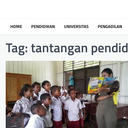
Skip
to
content
HOME
PENDIDIKAN
UNIVERSITAS
PENGADILAN
Tag:
tantangan pendid