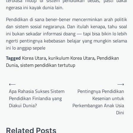
terbiasa hidup di sistem pendidikan bebas, pasti bakal
ngerasa ini kayak dunia lain.
Pendidikan di sana bener-bener mencerminkan arah politik
dan sistem sosial negaranya. Dan itulah kenapa, tahu soal
ini bukan sekadar informasi doang — tapi bisa bikin lo lebih
ngerti pentingnya kebebasan belajar yang mungkin selama
ini lo anggap sepele
Tagged
Korea Utara
,
kurikulum Korea Utara
,
Pendidikan
Dunia
,
sistem pendidikan tertutup
Post
⟵
⟶
navigation
Apa Rahasia Sukses Sistem
Pentingnya Pendidikan
Pendidikan Finlandia yang
Kesenian untuk
Diakui Dunia?
Perkembangan Anak Usia
Dini
Related Posts