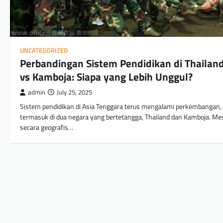
UNCATEGORIZED
Perbandingan Sistem Pendidikan di Thailan
vs Kamboja: Siapa yang Lebih Unggul?
admin
July 25, 2025
Sistem pendidikan di Asia Tenggara terus mengalami perkembangan,
termasuk di dua negara yang bertetangga, Thailand dan Kamboja. Me
secara geografis…