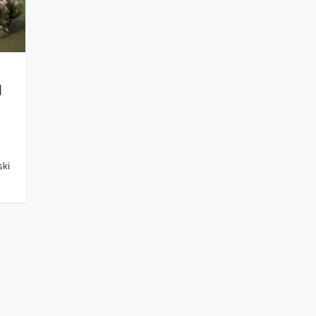
d
ski