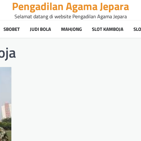
Pengadilan Agama Jepara
Selamat datang di website Pengadilan Agama Jepara
SBOBET
JUDI BOLA
MAHJONG
SLOT KAMBOJA
SLO
oja