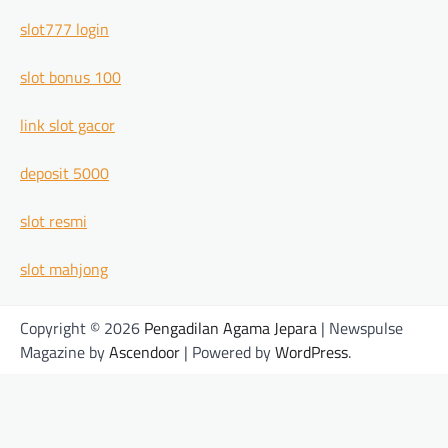
slot777 login
slot bonus 100
link slot gacor
deposit 5000
slot resmi
slot mahjong
Copyright © 2026
Pengadilan Agama Jepara
| Newspulse
Magazine by
Ascendoor
| Powered by
WordPress
.