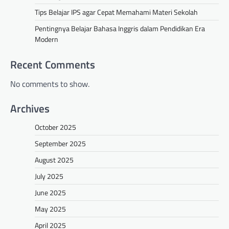
Tips Belajar IPS agar Cepat Memahami Materi Sekolah
Pentingnya Belajar Bahasa Inggris dalam Pendidikan Era
Modern
Recent Comments
No comments to show.
Archives
October 2025
September 2025
August 2025
July 2025
June 2025
May 2025
April 2025